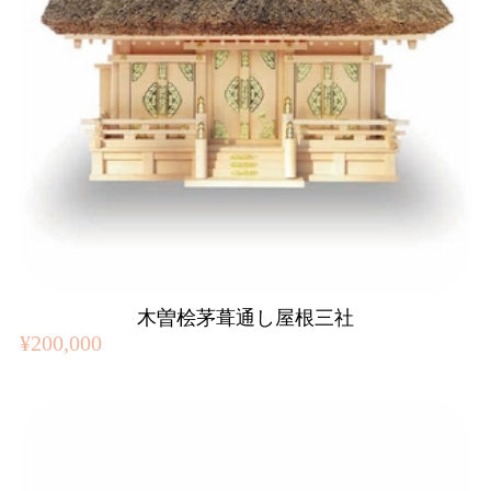
木曽桧茅葺通し屋根三社
¥200,000