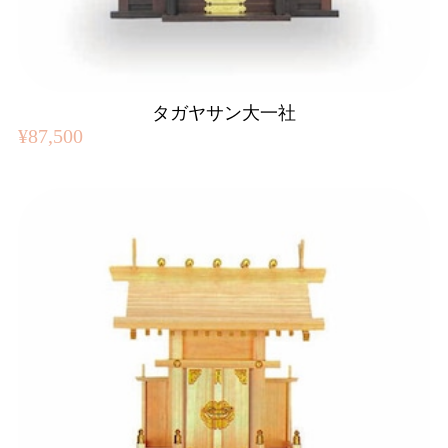
タガヤサン大一社
¥87,500