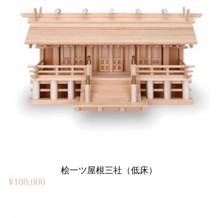
桧一ツ屋根三社（低床）
¥100,000