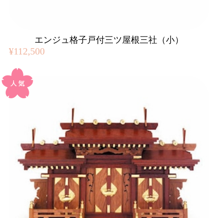
エンジュ格子戸付三ツ屋根三社（小）
¥112,500