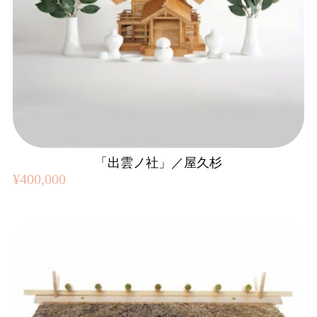
「出雲ノ社」／屋久杉
¥400,000