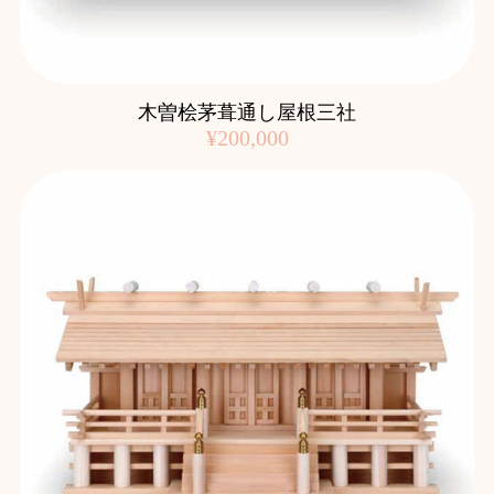
木曽桧茅葺通し屋根三社
¥200,000